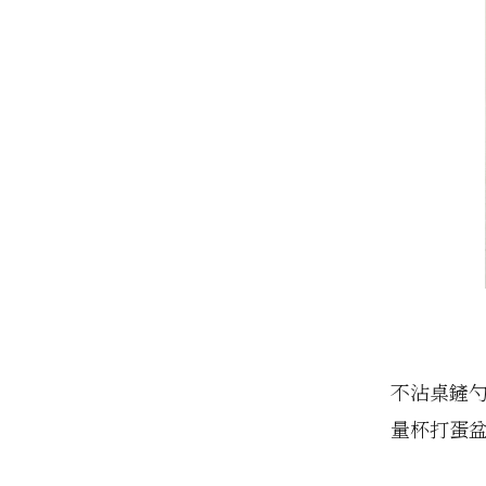
不沾桌鏟
量杯打蛋