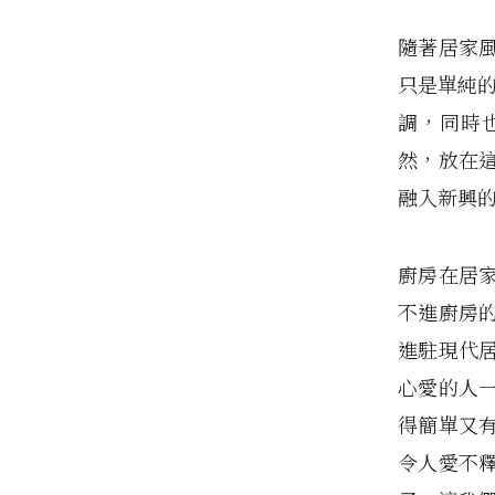
隨著居家
只是單純
調，同時
然，放在
融入新興
廚房在居
不進廚房
進駐現代
心愛的人
得簡單又
令人愛不