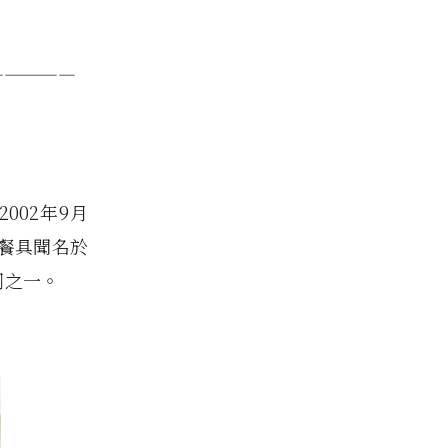
—————
於2002年9月
餐具聞名於
司之一。