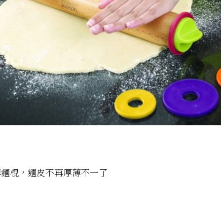
桿麵棍，麵皮不再厚薄不一了