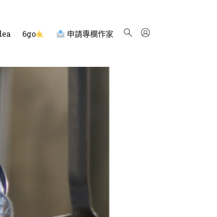
dea
6go
申請專欄作家