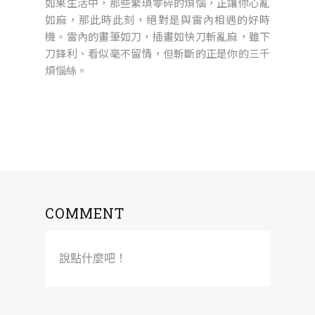
如果生活中，那些繁瑣零碎的煩惱，正讓你心亂
如麻，那此時此刻，絕對是與雷內相遇的好時
機。雷內的畫筆如刀，插畫如快刀斬亂麻，雖下
刀鋒利、看似毫不留情，但斬斷的正是你的三千
煩惱絲。
COMMENT
說點什麼吧！