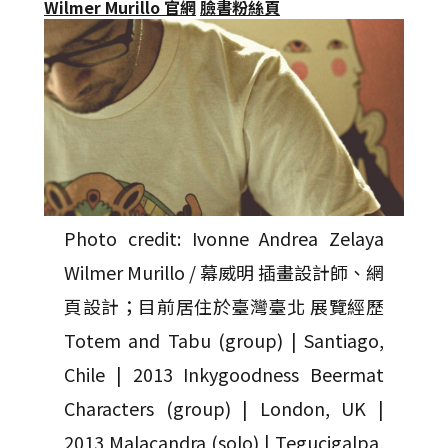
Wilmer Murillo 官網
臉書粉絲頁
Photo credit: Ivonne Andrea Zelaya
Wilmer Murillo / 幕威明 插畫設計師、網
頁設計；目前居住於臺灣臺北 展覽經歷
Totem and Tabu (group) | Santiago,
Chile | 2013 Inkygoodness Beermat
Characters (group) | London, UK |
2013 Malacandra (solo) | Tegucigalpa,