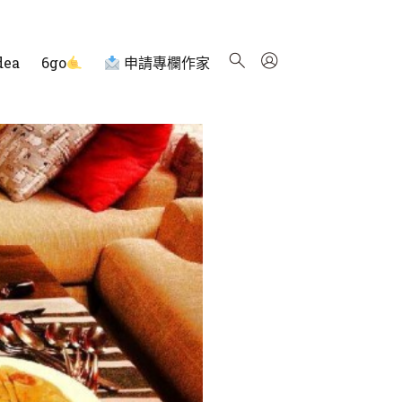
dea
6go
申請專欄作家