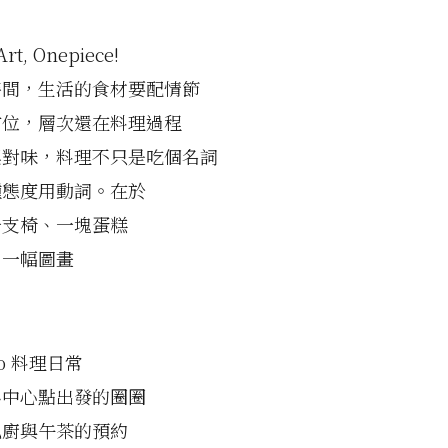
 Art, Onepiece!
時間，生活的食材要配情節
方位，層次還在料理過程
桌對味，料理不只是吃個名詞
種態度用動詞。在於
一支椅、一塊蛋糕
、一幅圖畫
dio 料理日常
為中心點出發的圈圈
俬廚與午茶的預約