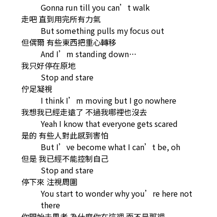
Gonna run till you can’t walk
走吧 直到用完所有力氣
But something pulls my focus out
但偶爾 有些東西把重心轉移
And I’m standing down…
我只好停在原地
Stop and stare
佇足凝視
I think I’m moving but I go nowhere
我想我已經走遠了 不過我哪裡也沒去
Yeah I know that everyone gets scared
是的 有些人對此感到害怕
But I’ve become what I can’t be, oh
但是 我已經不能控制自己
Stop and stare
停下來 注視周圍
You start to wonder why you’re here not
there
你開始去思考 為什麼你在這裡 而不是那裡