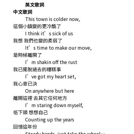
英文歌詞
中文歌詞
This town is colder now,
這個小鎮變的更冷酷了
I think it’s sick of us
我想 我們也變的柔弱了
It’s time to make our move,
是時候離開了
I’m shakin off the rust
我已擺脫過去的糟糕事
I’ve got my heart set,
我心意已決
On anywhere but here
離開這裡 去其它任何地方
I’m staring down myself,
低下頭 想想自己
Counting up the years
回憶這年份
Steady hands, just take the wheel…