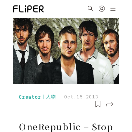
Creator｜人物
Oct.15.2013
OneRepublic – Stop