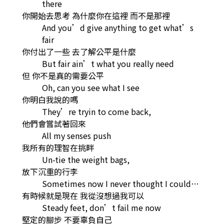
there
你開始去思考 為什麼你在這裡 而不是那裡
And you’d give anything to get what’s
fair
你付出了一些 去了解公平是什麼
But fair ain’t what you really need
但 你不是真的需要公平
Oh, can you see what I see
你明白我說的嗎
They’re tryin to come back,
他們會嘗試著回來
All my senses push
我所有的理智在挑畔
Un-tie the weight bags,
放下沉重的行李
Sometimes now I never thought I could…
有時候就是現在 我從沒想過我可以
Steady feet, don’t fail me now
堅定的腳步 不要辜負自己