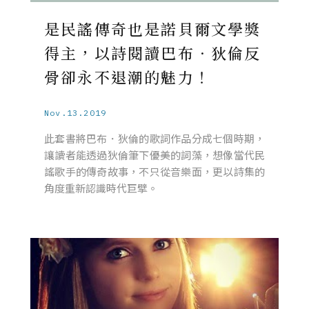
是民謠傳奇也是諾貝爾文學獎
得主，以詩閱讀巴布．狄倫反
骨卻永不退潮的魅力！
Nov.13.2019
此套書將巴布．狄倫的歌詞作品分成七個時期，
讓讀者能透過狄倫筆下優美的詞藻，想像當代民
謠歌手的傳奇故事，不只從音樂面，更以詩集的
角度重新認識時代巨擘。