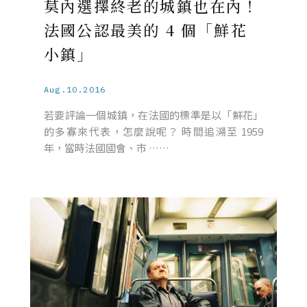
莫內選擇終老的城鎮也在內！
法國公認最美的 4 個「鮮花
小鎮」
Aug.10.2016
若要評論一個城鎮，在法國的標準是以「鮮花」
的多寡來代表，怎麼說呢？ 時間追溯至 1959
年，當時法國國會、市 ……