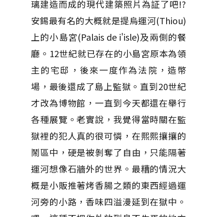
璃建造而成的現代建築照片為証了吧!?
安錫最有名的大概就是提烏運河(Thiou)
上的小島宮(Palais de i'isle)及兩側的餐
廳。12世紀就已存在的小島宮原本為領
主的宅邸，後來一度作為法院，造幣
場，最後還成了島上監獄。直到20世紀
才改為博物館，一直到今天都還在舉行
各種展覽。老實說，我覺得當時關在監
獄裡的犯人真的很可憐，在熙熙攘攘的
鬧區中，硬是被剝奪了自由，只能隔著
運河想像石牆外的世界。最糟的情況大
概是小販推著烤香腸之類的東西經過運
河旁的小路，香味四溢漫延到在獄中。