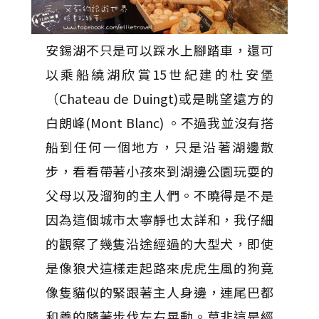
安錫湖不只是可以踩水上腳踏車，還可
以乘船繞湖欣賞15世紀建的杜安堡
（Chateau de Duingt)或是眺望遠方的
白朗峰(Mont Blanc) 。不過我並沒有搭
船到任何一個地方，只是沿著湖邊散
步，看看帶著小孩來到湖邊公園玩耍的
父母以及溜狗的主人們。不曉得是不是
因為這個城市太寧靜也太詳和，我仔細
的觀察了幾隻沿途經過的大型犬，即使
是像狼犬這樣走起路來虎虎生風的狗竟
像隻貓似的緊跟著主人身邊，連尾巴都
和善的隨著步伐左右晃動。莫非這是經