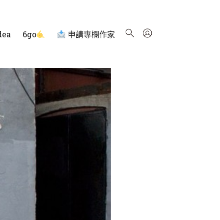
dea
6go
申請專欄作家