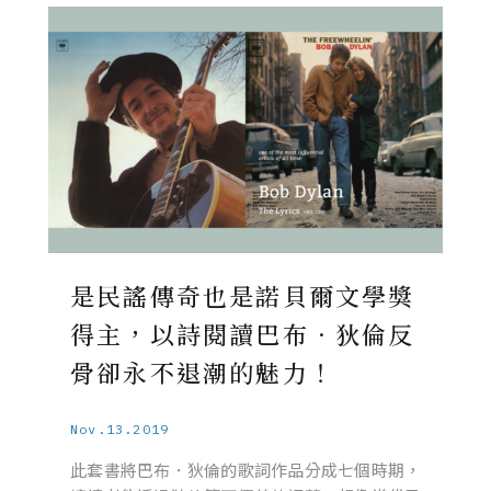
是民謠傳奇也是諾貝爾文學獎
得主，以詩閱讀巴布．狄倫反
骨卻永不退潮的魅力！
Nov.13.2019
此套書將巴布．狄倫的歌詞作品分成七個時期，