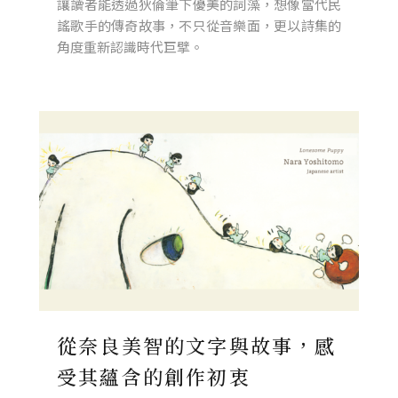
讓讀者能透過狄倫筆下優美的詞藻，想像當代民
謠歌手的傳奇故事，不只從音樂面，更以詩集的
角度重新認識時代巨擘。
從奈良美智的文字與故事，感
受其蘊含的創作初衷