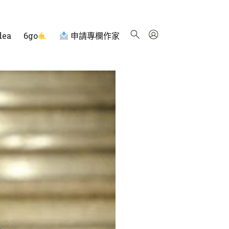
dea
6go
申請專欄作家