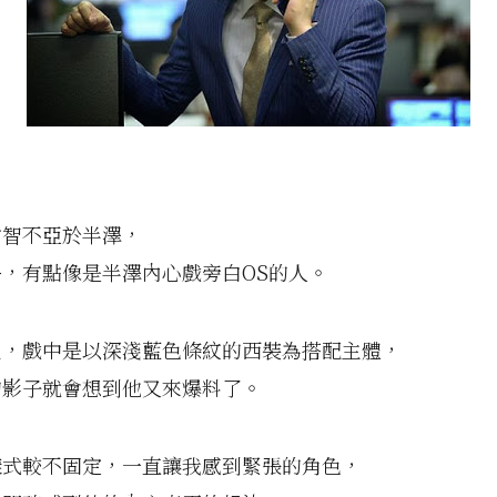
才智不亞於半澤，
，有點像是半澤內心戲旁白OS的人。
王，戲中是以深淺藍色條紋的西裝為搭配主體，
的影子就會想到他又來爆料了。
樣式較不固定，一直讓我感到緊張的角色，