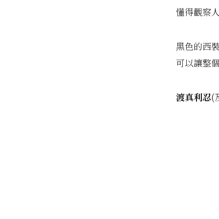
懂得觀察
黑色的西
可以讓整
渡真利忍
(