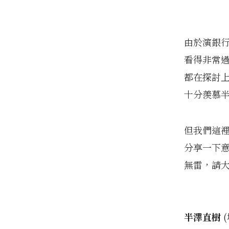
由於演銀
看得非常
都在探討
十分羨慕
但我們這
分享一下
無雷，請
半澤直樹