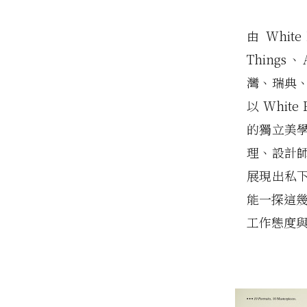
由 Whit
Things、A
灣、瑞典
以 Whit
的獨立美
理、設計
展現出私
能一探這幾
工作態度與生