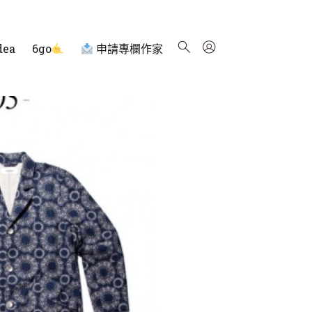
dea
6go
申請專欄作家