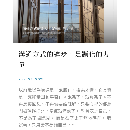
溝通方式的進步，是顯化的力
量
Nov.21.2025
以前我以為溝通是「說服」，後來才懂，它其實
是「讓能量回到平衡」。說完了，就算完了。不
再反覆回想、不再需要誰理解，只要心裡的那扇
門被輕輕打開，空氣就流動了。 學會表達自己，
不是為了被聽見， 而是為了更平靜地存在。 我
試著，只用最不為難自己 ……