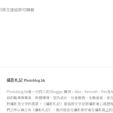
附原文連結即可轉載
攝影札記 Photoblog.hk
Photoblog.hk是一行四人的 Blogger 團隊，Alex、Kenneth、Re
自的職業與專長︰新聞傳媒、室內設計、社會服務、全職爸爸，走
對攝影及文字的喜愛。《攝影札記》是指用文字記錄攝影者心路歷
們之所以稱之為《攝影札記》，能印證各位攝影愛好者在攝影路上的