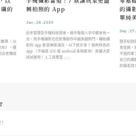
，以
手機攝影當道！7 款讓玩家更盡
零基
 拍攝的
興拍照的 App
的攝
單純
Jan.28.2019
Sep.17
近年智慧型手機科技發達，幾乎每個人手中都會有一
台，而手機攝影也在影像創作中越來越熱門，輔助攝
作團隊，以
隨手紀錄
影的 App 更是琳瑯滿目，以下就分享 7 個有特色的
影《阿年》，運
食佳餚，
App （不論是 iOS 或 android 系統都有）來讓大家
的古老傳說
不過的事
試試看吧！ 1.工具豐富 ……
自己的攝
的攝影技
許曾有 …
T
吧！