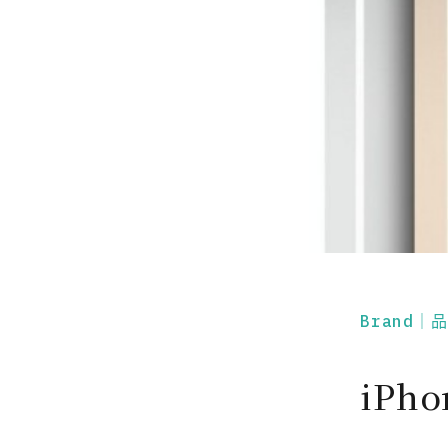
Brand｜
iPh