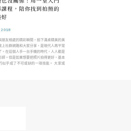
礎也沒關係！用一堂入門
影課程，陪你找到拍照的
美好
.2018
與朋友相處的精彩瞬間，拍下滿桌精美的美
放上社群網路和大家分享，是現代人再平常
了。在這個人手一台手機的時代，人人都是
影師。但是如果想要把照片拍得更好，基本
巧似乎成了不可或缺的一項技能。 大家或
…