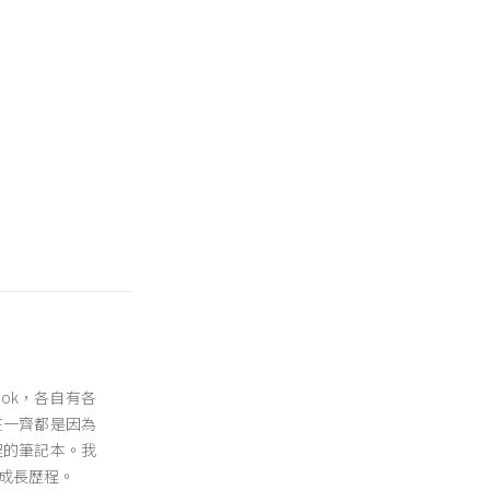
x及Nok，各自有各
在一齊都是因為
程的筆記本。我
成長歷程。