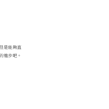
︰
，但是能夠直
的進步吧。