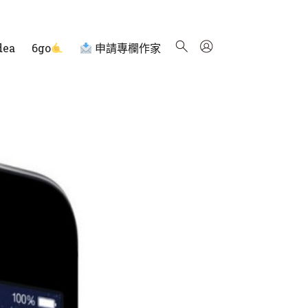
dea
6go
申請專欄作家