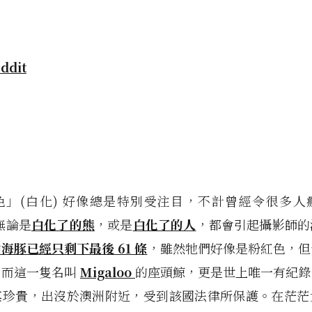
ddit
色」(白化) 好像總是特別受注目，不計曾經令很多人
，無論是
白化了的熊
，或是
白化了的人
，都會引起攝影師的
海豚已經只剩下最後 61 條
，雖然牠們好像是粉紅色，但
。而這一隻名叫
Migaloo
的座頭鯨，更是世上唯一有紀錄
其珍貴，出沒於澳洲附近，受到該國法律所保護。在茫茫