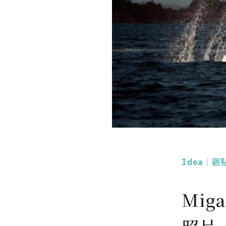
Idea｜觀
Mig