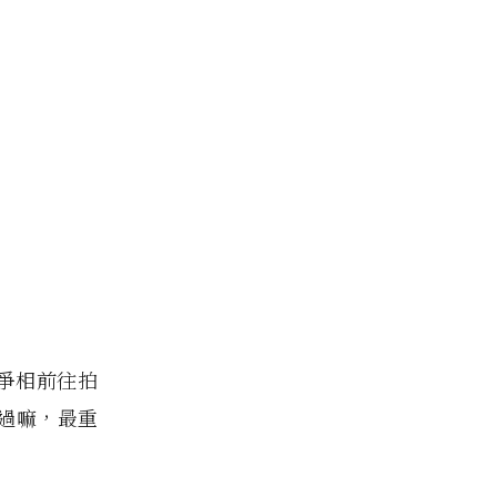
媒爭相前往拍
過嘛，最重