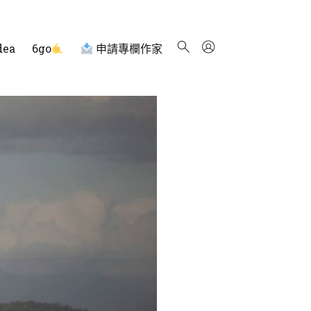
dea
6go
申請專欄作家