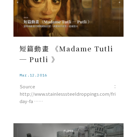
短篇動畫 《Madame Tutli
─ Putli 》
Mar.12.2016
Source：
http://www.stainlesssteeldroppings.com/fri
day-fa ……