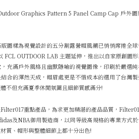
7 Outdoor Graphics Pattern 5 Panel Camp Cap
滿版圖樣為視覺設計的五分割露營帽風潮已悄悄席捲全球
017 以 FCL OUTDOOR LAB 主題延伸，推出以自家原創
款，充滿戶外風格且幽默隱喻的視覺圖像，印刷於嚴選純
是結合的渾然天成，帽眉處更是不惜成本的選用了台灣製
體不但充滿夏季休閒氛圍且細節質感滿分!
ilter017重點產品，為求更加精湛的產品品質，Filter0
y、adidas及NBA御用製造商，以同等級高規格的專業方式
材質、帽形與整體細節上都十分出色!