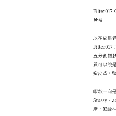
Filter01
營帽
以花紋集
Filter
五分割帽
質可以說
造皮革，整
帽款一向是F
Stuss
產，無論在