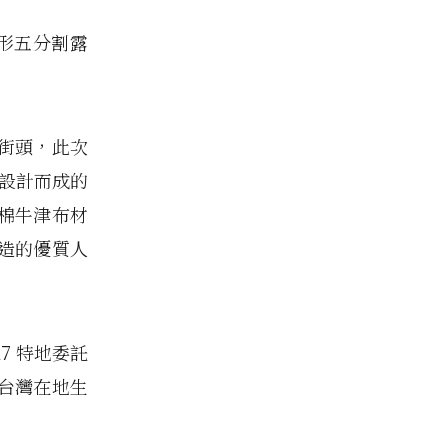
 戶外圖形五分割露
街頭，此次
圖形設計而成的
棉牛津布材
造的優質人
17 特地委託
於台灣在地生