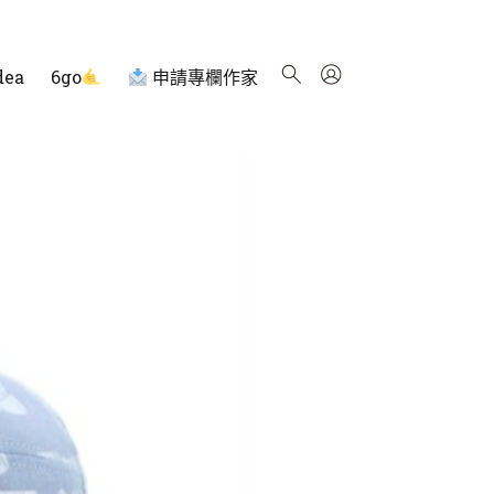
dea
6go
申請專欄作家