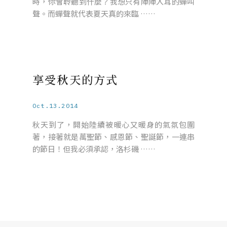
時，你會聆聽到什麼？我想只有陣陣入耳的蟬叫
聲。而蟬聲就代表夏天真的來臨 ……
享受秋天的方式
Oct.13.2014
秋天到了，開始陸續被暖心又暖身的氣氛包圍
著，接著就是萬聖節、感恩節、聖誕節，一連串
的節日！但我必須承認，洛杉磯 ……