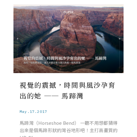
視覺的震撼，時間與風沙孕育
出的她 ── 馬蹄灣
May.17.2017
馬蹄灣（Horseshoe Bend） 一聽不用想都猜得
出來是個馬蹄形狀的灣谷地形吧！主打高畫質的