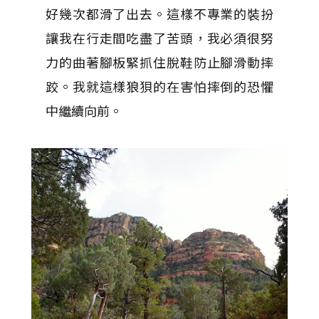
好幾次都滑了出去。這樣不專業的裝扮
讓我在行走間吃盡了苦頭，我必須很努
力的曲著腳板緊抓住脫鞋防止腳滑動摔
跤。我就這樣狼狽的在害怕摔倒的恐懼
中繼續向前。