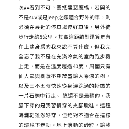
次非看到不可。要抵達惡魔橋，若開的
不是suv或是jeep之類適合野外的車，則
必須在最近的停車場停好車後，另外徒
步行走約5公里。其實這距離對還算是有
在上建身房的我來說不算什麼，但我完
全忘了我不是在充滿冷氣的室內跑步機
上走，而是在溫度超過40度，周圍只有
仙人掌與樹蔭不夠茂盛讓人乘涼的樹，
以及三不五時快速從身邊跑過的蜥蜴的
一片石礫中行走。 這還不是最糟的，我
腳下穿的是我習慣穿的夾腳脫鞋。這種
海灘鞋雖然好穿，但絕對不適合在這樣
的環境下走動。地上滾動的砂粒，讓我