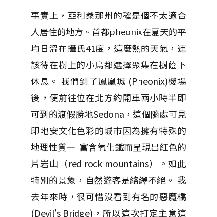
事實上，亞利桑那州的確是個不太適合
人居住的地方。首都pheonix在夏天的平
均日溫在攝氏41度，這麼熱的天氣，連
該待在樹上的小鳥都選擇聚集在樹蔭下
休息。 我們到了鳳凰城 (Pheonix)機場
後，便前往位在北方約開車兩小時半即
可到的渡假勝地Sedona，這個隨處可見
印地安文化色彩的城市因為擁有特殊的
地理性質— 富含氧化鐵而呈現出紅色的
片岩山（red rock mountains）。如此
特別的景象，自然遊客是絡繹不絕。 我
去年來時，很可惜沒看到有名的惡魔橋
(Devil's Bridge)，所以這次打定主意這