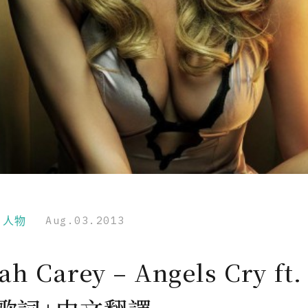
r｜人物
Aug.03.2013
ah Carey – Angels Cry ft.