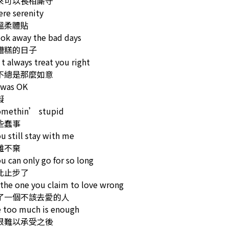
來可以長相廝守
re serenity
溫柔體貼
ok away the bad days
糟糕的日子
 always treat you right
不總是那麼如意
 was OK
礙
somethin’ stupid
些蠢事
u still stay with me
離不棄
u can only go for so long
此止步了
the one you claim to love wrong
了一個不該去愛的人
e too much is enough
恨難以承受之後