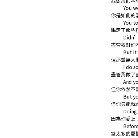
我想我們本
You we
你是如此的
You to
驅走了那些
Didn’t
盡管我對你
But it
但那並無大
I do 
盡管我做了
And yo
但你依然不
But yo
但你只能就
Doing 
因為你愛上
Befor
當太多的愛