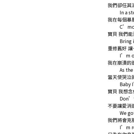
我們卻任其
In a s
我在每個暴
C’mon
寶貝 我們
Bring 
重修舊好 
I’m on
我在崩潰的
As the
當天使哭泣
Baby 
寶貝 我想念
Don’t 
不要讓愛消
We got
我們將會克
I’m re