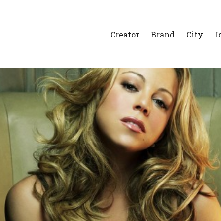
Creator
Brand
City
I