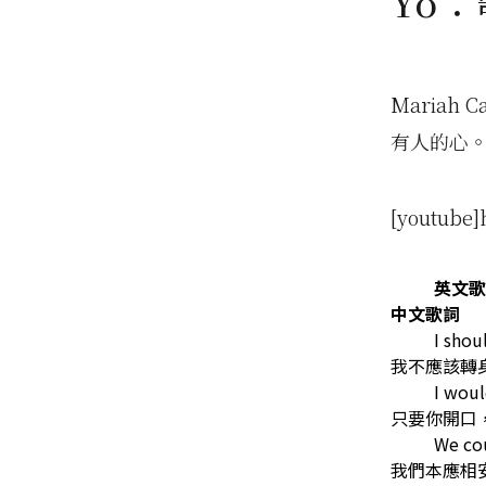
Yo
Maria
有人的心
[youtube
英文歌
中文歌詞
I sho
我不應該轉
I woul
只要你開口
We co
我們本應相