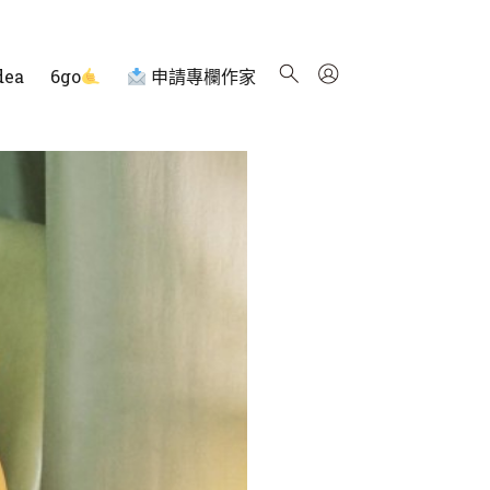
dea
6go
申請專欄作家