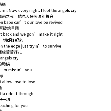
消逝
torm. Now every night. I feel the angels cry
風雨之夜，聽見天使哭泣的聲音
 babe can’t our love be revived
能否破鏡重圓
it back and we gon’ make it right
讓一切都好起來
 the edge just tryin’ to survive
邊緣苦苦掙扎
 angels cry
的時候
I’m missin’ you
你
allow love to lose
逝
ta ride it through
服一切
aching for you