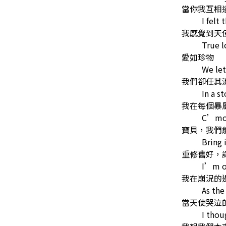
當你我互相
I felt 
我感覺到天
True l
愛如珍物
We let 
我們卻任其
In a s
我在每個暴
C’mon
寶貝，我們
Bring 
重修舊好，
I’m on
我在崩況的
As the
當天使哭泣
I thou