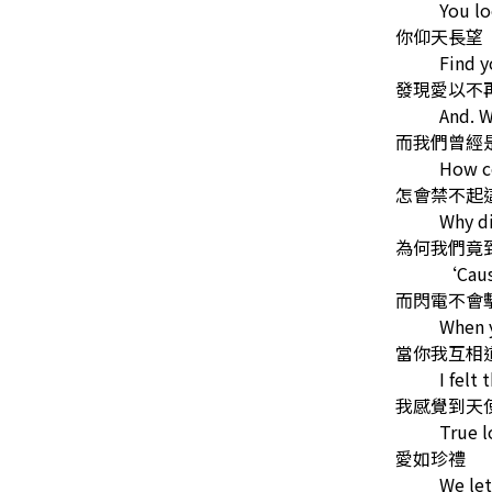
You l
你仰天長望
Find y
發現愛以不
And. 
而我們曾經
How co
怎會禁不起
Why d
為何我們竟
‘Cause
而閃電不會
When 
當你我互相
I felt 
我感覺到天
True l
愛如珍禮
We let 