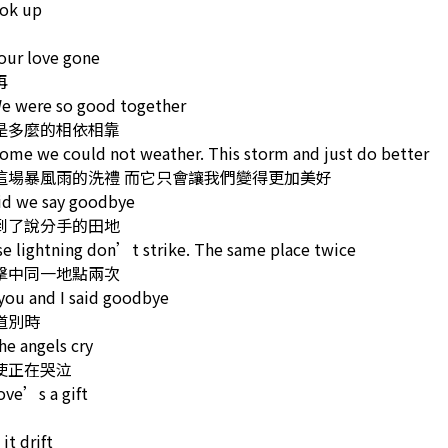
ook up
our love gone
再
We were so good together
是多麼的相依相靠
me we could not weather. This storm and just do better
這場暴風雨的洗禮 而它只會讓我們變得更加美好
id we say goodbye
到了說分手的田地
 lightning don’t strike. The same place twice
擊中同一地點兩次
you and I said goodbye
道別時
the angels cry
使正在哭泣
ove’s a gift
it drift