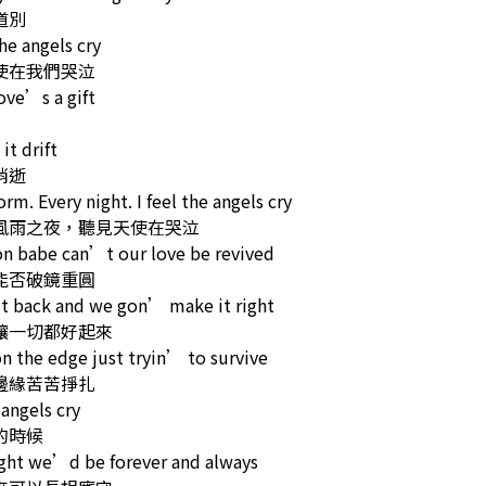
道別
the angels cry
使在我們哭泣
ove’s a gift
it drift
消逝
torm. Every night. I feel the angels cry
風雨之夜，聽見天使在哭泣
 babe can’t our love be revived
能否破鏡重圓
it back and we gon’ make it right
讓一切都好起來
 the edge just tryin’ to survive
邊緣苦苦掙扎
 angels cry
的時候
ght we’d be forever and always