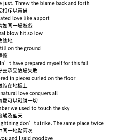
 just. Threw the blame back and forth
互相斥以責備
ated love like a sport
情如同一場遊戲
nal blow hit so low
敗塗地
ill on the ground
釋懷
dn’t have prepared myself for this fall
好去承受這場失敗
red in pieces curled on the floor
蜷縮在地板上
natural love conquers all
真愛可以戰勝一切
er we used to touch the sky
曾觸及藍天
ightning don’t strike. The same place twice
中同一地點兩次
you and I said goodbye