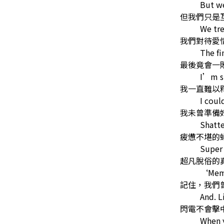
But we
但我們只是
We tre
我們對待愛
The fi
最後竟會一
I’m st
我一直難以
I coul
我未曾準備
Shatte
疲憊不堪的
Super 
超凡脫俗的
‘Memb
記住，我們
And. L
閃電不會擊
When 