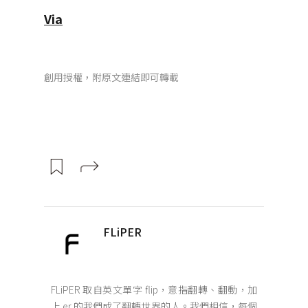
Via
創用授權，附原文連結即可轉載
FLiPER
FLiPER 取自英文單字 flip，意指翻轉、翻動，加
上 er 的我們成了翻轉世界的人。我們相信，每個