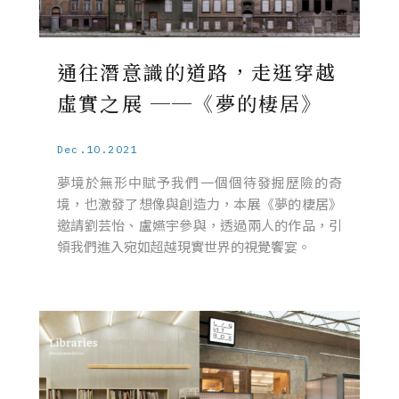
通往潛意識的道路，走逛穿越
虛實之展 ──《夢的棲居》
Dec.10.2021
夢境於無形中賦予我們一個個待發掘歷險的奇
境，也激發了想像與創造力，本展《夢的棲居》
邀請劉芸怡、盧嬿宇參與，透過兩人的作品，引
領我們進入宛如超越現實世界的視覺饗宴。