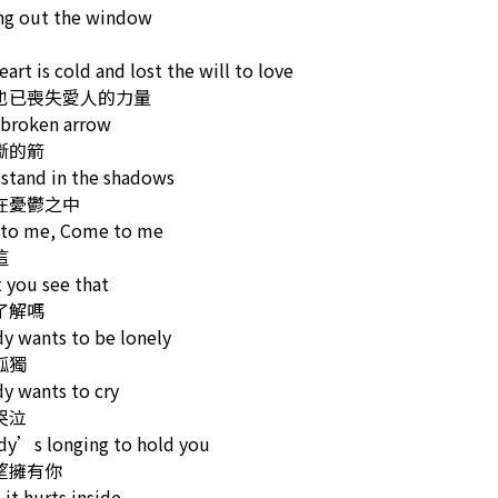
ng out the window
eart is cold and lost the will to love
也已喪失愛人的力量
 broken arrow
斷的箭
 stand in the shadows
在憂鬱之中
to me, Come to me
這
 you see that
了解嗎
y wants to be lonely
孤獨
y wants to cry
哭泣
dy’s longing to hold you
望擁有你
 it hurts inside