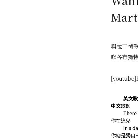
Want
Mar
與拉丁情歌
喉各有獨
[youtube]
英文歌
中文歌詞
There 
你在這兒
In a d
你總是獨自