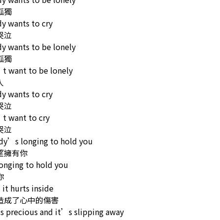
孤獨
y wants to cry
哭泣
y wants to be lonely
孤獨
t want to be lonely
人
y wants to cry
哭泣
t want to cry
哭泣
dy’s longing to hold you
望擁有你
onging to hold you
你
 it hurts inside
造成了心中的傷害
s precious and it’s slipping away