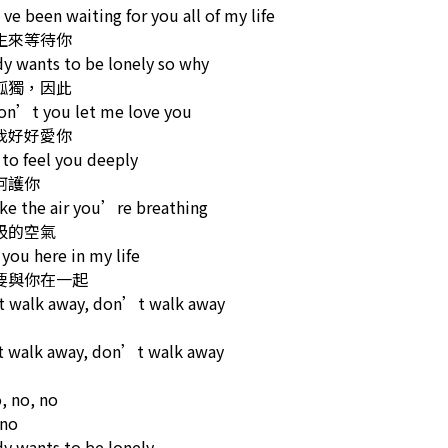
ve been waiting for you all of my life
生來等待你
y wants to be lonely so why
孤獨，因此
on’t you let me love you
我好好愛你
 to feel you deeply
呵護你
ike the air you’re breathing
吸的空氣
 you here in my life
要與你在一起
 walk away, don’t walk away
 walk away, don’t walk away
, no, no
 no
y wants to be lonely