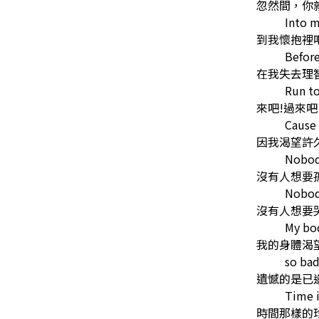
忽然間，你
Into m
到我懷抱裡
Before
在我失去理
Run t
來吧!過來吧
Cause
因我渴望許
Nobod
沒有人想要
Nobod
沒有人想要
My bo
我的身體渴
so bad
遺憾的是已
Time i
時間那樣的