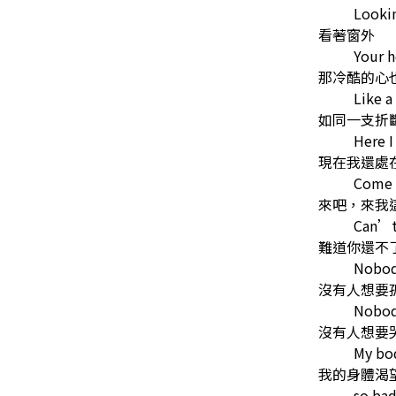
Looki
看著窗外
Your h
那冷酷的心
Like a
如同一支折
Here I
現在我還處
Come 
來吧，來我
Can’t
難道你還不
Nobod
沒有人想要
Nobod
沒有人想要
My bo
我的身體渴
so bad