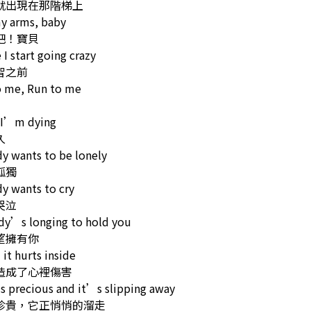
就出現在那階梯上
y arms, baby
吧！寶貝
 I start going crazy
智之前
o me, Run to me
 I’m dying
久
y wants to be lonely
孤獨
y wants to cry
哭泣
dy’s longing to hold you
望擁有你
 it hurts inside
造成了心裡傷害
s precious and it’s slipping away
珍貴，它正悄悄的溜走