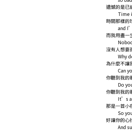
遺憾的是已
Time i
時間那樣的
and I’
而我用盡一
Nobod
沒有人想要
Why d
為什麼不讓
Can yo
你聽到我的
Do yo
你聽到我的
It’s a
那是一首小
So you
好讓你的心
And su