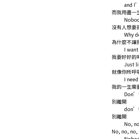
and I’
而我用盡一
Nobod
沒有人想要
Why d
為什麼不讓
I want
我要好好的
Just l
就像你所呼
I need
我的一生需
Don’t
別離開
don’t
別離開
No, no
No, no, no,
Nobod