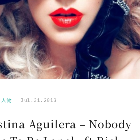
r｜人物
Jul.31.2013
stina Aguilera – Nobody