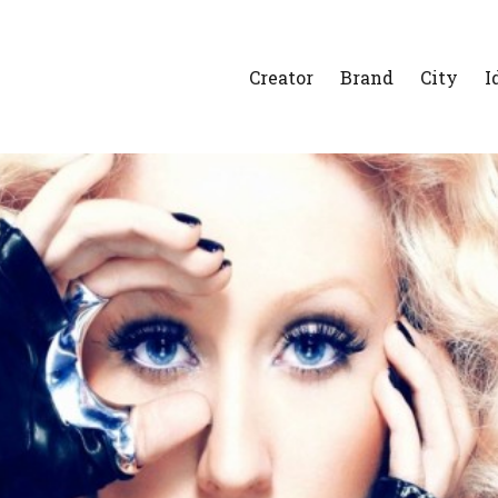
Creator
Brand
City
I