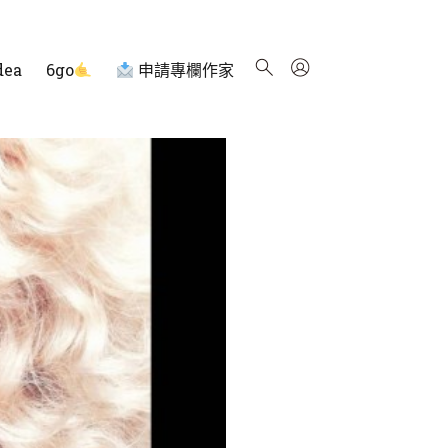
dea
6go
申請專欄作家