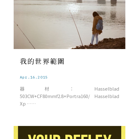
我的世界範圍
Apr.16.2015
器材：Hasselblad
503CW+CF80mmf2.8+Portra160/ Hasselblad
Xp ……