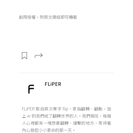
創用授權，附原文連結即可轉載
FLiPER
FLiPER 取自英文單字 flip，意指翻轉、翻動，加
上 er 的我們成了翻轉世界的人。我們相信，每個
人心裡都有一塊想要翻轉、撞擊的地方，等待著
內心發起小小革命的那一天。