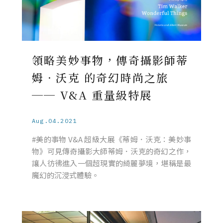
領略美妙事物，傳奇攝影師蒂
姆．沃克 的奇幻時尚之旅
── V&A 重量級特展
Aug.04.2021
#美的事物 V&A 超級大展《蒂姆．沃克：美妙事
物》可見傳奇攝影大師蒂姆．沃克的奇幻之作，
讓人彷彿進入一個超現實的綺麗夢境，堪稱是最
魔幻的沉浸式體驗。