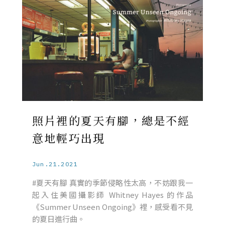
照片裡的夏天有腳，總是不經
意地輕巧出現
Jun.21.2021
#夏天有腳 真實的季節侵略性太高，不妨跟我一
起入住美國攝影師 Whitney Hayes 的作品
《Summer Unseen Ongoing》裡，感受看不見
的夏日進行曲。