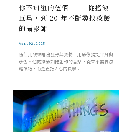
你不知道的伍佰 ── 從搖滾
巨星，到 20 年不斷尋找救贖
的攝影師
Apr.02.2025
伍佰用歌聲唱出狂野與柔情，用影像捕捉平凡與
永恆。他的攝影如他創作的音樂，從來不需要炫
耀技巧，而是直抵人心的真摯。