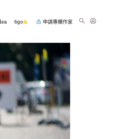
dea
6go
申請專欄作家