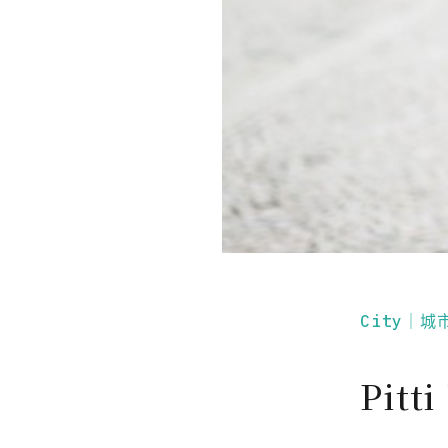
City｜城
Pitt