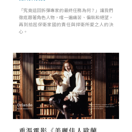
「究竟這回拆彈專家的最終任務為何？」讓我們
徹底跟著角色人物，嚐一遍痛苦、偏執和絕望，
再到拾起保衛家國的責任與捍衛所愛之人的決
心。
重溫電影《美麗佳人歐蘭