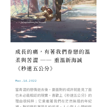
成長的痛，有著我們眷戀的溫
柔與苦澀 ── 重溫新海誠
《秒速五公分》
Mar.14.2022
當青澀的戀情逝去後，要面對的或許就是見了面
也未必能相認的現實。喜歡上《秒速五公分》的
理由很純粹；它乘載著我們在茫然無措的年紀
裡，對初戀有著莫名的追求，人心與人心間的距