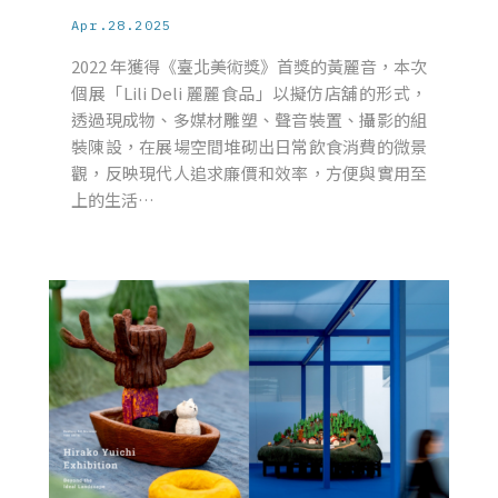
Apr.28.2025
2022 年獲得《臺北美術獎》首獎的黃麗音，本次
個展「Lili Deli 麗麗食品」以擬仿店舖的形式，
透過現成物、多媒材雕塑、聲音裝置、攝影的組
裝陳設，在展場空間堆砌出日常飲食消費的微景
觀，反映現代人追求廉價和效率，方便與實用至
上的生活…