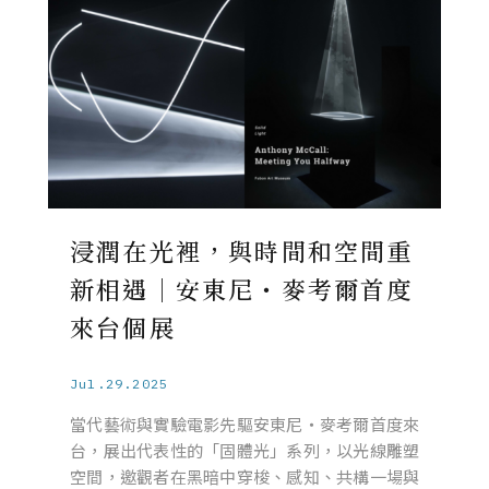
浸潤在光裡，與時間和空間重
新相遇｜安東尼・麥考爾首度
來台個展
Jul.29.2025
當代藝術與實驗電影先驅安東尼・麥考爾首度來
台，展出代表性的「固體光」系列，以光線雕塑
空間，邀觀者在黑暗中穿梭、感知、共構一場與