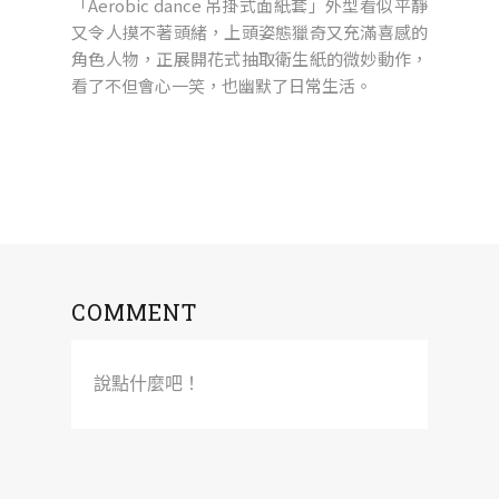
「Aerobic dance 吊掛式面紙套」外型看似平靜
又令人摸不著頭緒，上頭姿態獵奇又充滿喜感的
角色人物，正展開花式抽取衛生紙的微妙動作，
看了不但會心一笑，也幽默了日常生活。
COMMENT
說點什麼吧！