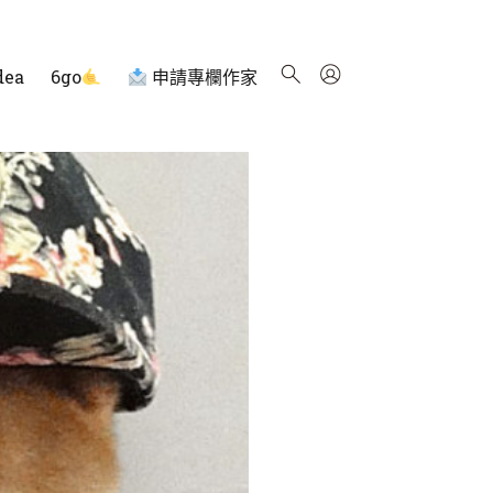
dea
6go
申請專欄作家