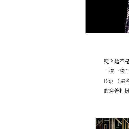
疑？這不是 
一模一樣？
Dog （
的穿著打