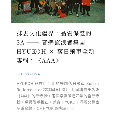
抹去文化疆界，品質保證的
3A ── 音樂流浪者集團
HYUKOH × 落日飛車全新
專輯：《AAA》
Jul.11.2024
HYUKOH 與來自台北的樂團落日飛車 Sunset
Rollercoaster 跨越國界限制，共同譜寫出名為
《AAA》的新專輯。兩個樂團睽違四年的全新專
輯，選擇聯手推出，兼容 HYUKOH 清晰又豐富
多重合聲、 OHHYUK 高辨識 ……