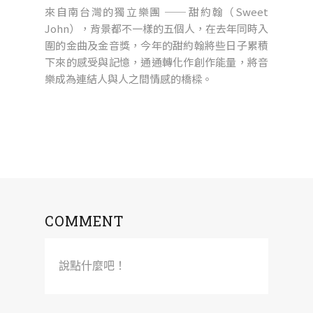
來自南台灣的獨立樂團 ── 甜約翰（Sweet
John），背景都不一樣的五個人，在去年同時入
圍的金曲及金音獎，今年的甜約翰將些日子累積
下來的感受與記憶，通通轉化作創作能量，將音
樂成為連結人與人之間情感的橋樑。
COMMENT
說點什麼吧！