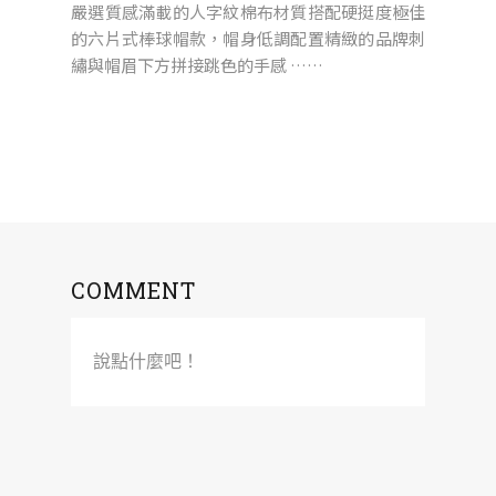
嚴選質感滿載的人字紋棉布材質搭配硬挺度極佳
的六片式棒球帽款，帽身低調配置精緻的品牌刺
繡與帽眉下方拼接跳色的手感 ……
COMMENT
說點什麼吧！