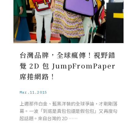
台灣品牌，全球瘋傳！視野錯
覺 2D 包 JumpFromPaper
席捲網路！
Mar.11.2015
上週那件白金、藍黑洋裝的全球爭論，才剛剛落
幕。一波「到底是真包包還是假包包」又再度勾
起話題。來自台灣的 2D ……