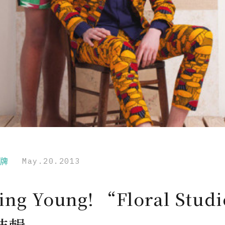
品牌
May.20.2013
ing Young! “Floral Stud