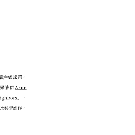
戰主觀議題，
約攝影師
Arne
hbors」，
此藝術創作，