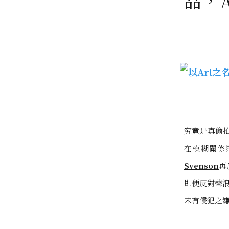
品，A
究竟是真偷
在模糊關係
Svenson
再
即便反對聲
未有侵犯之