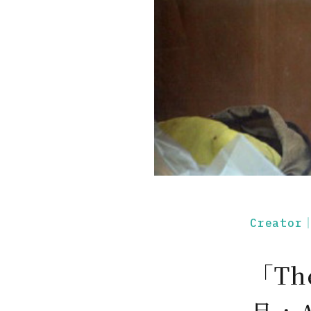
Creato
「Th