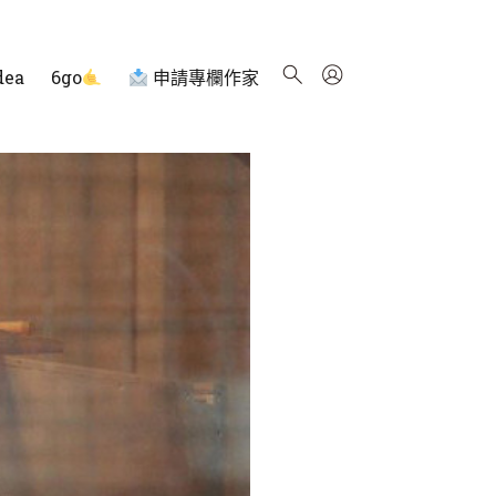
dea
6go
申請專欄作家