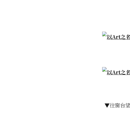
▼往窗台望