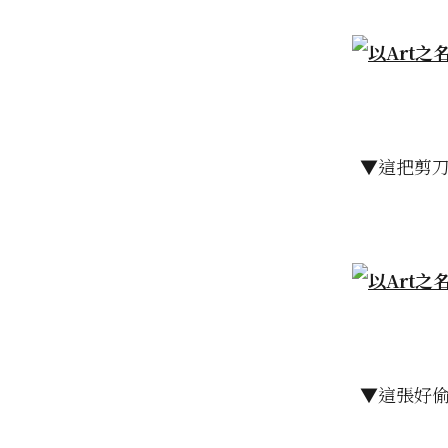
▼這把剪
▼這張好偷