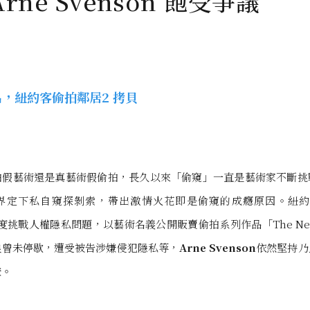
rne Svenson 飽受爭議
拍假藝術還是真藝術假偷拍，長久以來「偷窺」一直是藝術家不斷挑
界定下私自窺探剝索，帶出激情火花即是偷窺的成癮原因。紐
度挑戰人權隱私問題，以藝術名義公開販賣偷拍系列作品「The Neig
浪曾未停歇，遭受被告涉嫌侵犯隱私等，
Arne Svenson
依然堅持乃
嫌。