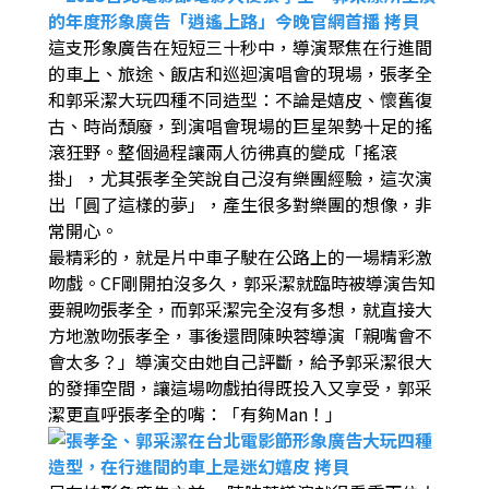
這支形象廣告在短短三十秒中，導演聚焦在行進間
的車上、旅途、飯店和巡迴演唱會的現場，張孝全
和郭采潔大玩四種不同造型：不論是嬉皮、懷舊復
古、時尚頹廢，到演唱會現場的巨星架勢十足的搖
滾狂野。整個過程讓兩人彷彿真的變成「搖滾
掛」，尤其張孝全笑說自己沒有樂團經驗，這次演
出「圓了這樣的夢」，產生很多對樂團的想像，非
常開心。
最精彩的，就是片中車子駛在公路上的一場精彩激
吻戲。CF剛開拍沒多久，郭采潔就臨時被導演告知
要親吻張孝全，而郭采潔完全沒有多想，就直接大
方地激吻張孝全，事後還問陳映蓉導演「親嘴會不
會太多？」導演交由她自己評斷，給予郭采潔很大
的發揮空間，讓這場吻戲拍得既投入又享受，郭采
潔更直呼張孝全的嘴：「有夠Man！」