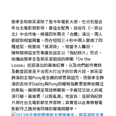
張孝全和郭采潔除了是今年電影大使，也分別是去
年台北電影獎影帝、最佳女配角，自從在《一頁台
北》中合作後，睽違四年再次「合體」演出，兩人
都感到相當興奮。而在短短三十秒中兩人變換了四
種造型，蛻變成「搖滾掛」，相當令人矚目。
陳映蓉將這支形象廣告設定以「偽紀錄片」形式，
拍攝由張孝全及郭采潔組成的樂團「On the
Loose」巡迴演出的幕後紀實，以及他們創作實錄
及數度因意見不合而大打出手的珍貴片段。郭采潔
飾演的主唱Pony是全團的繆思與詛咒，而張孝全飾
演的吉他手Daddy與Pony的曖昧指數更是樂迷關注
的焦點，鏡頭裡呈現該樂團第一手瘋狂又迷人的搖
滾行腳。最後更「以假亂真」地宣告：這部偽紀錄
片將在台北電影節世界首映；其實是以此象徵著電
影創作之路背後同樣的複雜與艱辛。