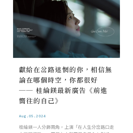
獻給在岔路迷惘的你，相信無
論在哪個時空，你都很好
── 桂綸鎂最新廣告《前進
嚮往的自己》
Aug.05.2024
桂綸鎂一人分飾兩角，上演「在人生分岔路口走