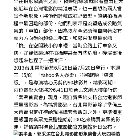
早在拍形象廣告之前， 陳映蓉導演就很看重兩位大
使近年在台灣電影的精湛表現，也一直想為兩人嘗
試全新形象，將他們詮釋成狂野造型。談到拍攝過
程中最困難的部份，他們則表示是為塑造成公路氣
氛的「車拍」部份，因為張孝全必須親自開著沒有
動力方向盤的超級二手車，和郭采潔與攝影師
「擠」在空間狹小的車裡。當時公路上行車多又
快，好幾個鏡頭在拍攝時甚至有些危險，導演事後
想起來也捏了一把冷汗。
2013台北電影節於6月28日至7月20日舉行，本週
三（5/8）「Yahoo名人娛樂」並將獻映「導演
版」，是導演精心另剪的90秒影片，精彩可期。
兩位電影大使將於6月1日於台北文創大樓舉行的
「套票首賣會」現身，親自賣票給支持台北電影節
重量級影迷。為犒賞影迷，台北電影節除了準備三
大首賣限定好禮給現場購套票觀眾之外，更準備重
量級國青套票免費贈送給前100名來購買套票的影
迷，詳情請期待
台北電影節官方網站
近日公布。