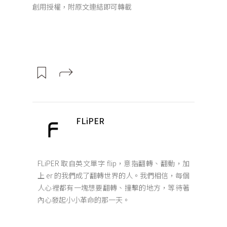
創用授權，附原文連結即可轉載
FLiPER
FLiPER 取自英文單字 flip，意指翻轉、翻動，加
上 er 的我們成了翻轉世界的人。我們相信，每個
人心裡都有一塊想要翻轉、撞擊的地方，等待著
內心發起小小革命的那一天。