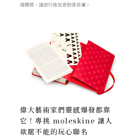
燭體積，讓旅行香氛更輕便易攜。
偉大藝術家們靈感爆發都靠
它！專挑 moleskine 讓人
欲罷不能的玩心聯名