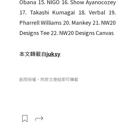
Obana 15. NIGO 16. Show Ayanocozey
17. Takashi Kumagai 18. Verbal 19.
Pharrell Williams 20. Mankey 21. NW20
Designs Tee 22. NW20 Designs Canvas
本文轉載自
juksy
創用授權，附原文連結即可轉載