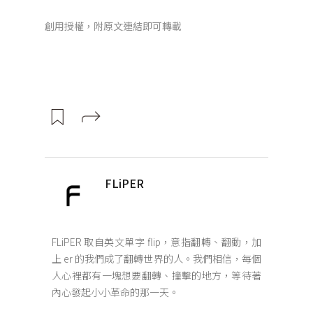
創用授權，附原文連結即可轉載
FLiPER
FLiPER 取自英文單字 flip，意指翻轉、翻動，加
上 er 的我們成了翻轉世界的人。我們相信，每個
人心裡都有一塊想要翻轉、撞擊的地方，等待著
內心發起小小革命的那一天。