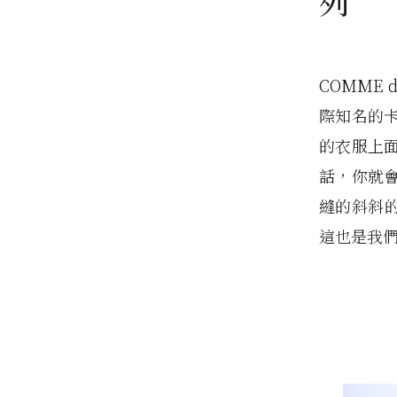
列
COMME
際知名的卡
的衣服上
話，你就
縫的斜斜的
這也是我們為