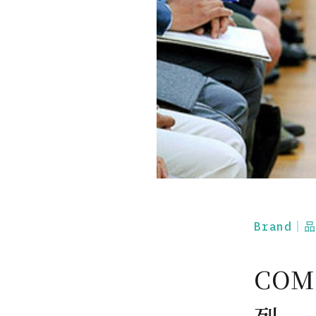
Brand｜
COM