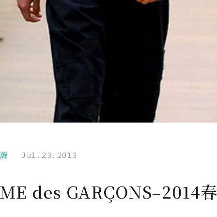
品牌
Jul.23.2013
ME des GARÇONS–2014