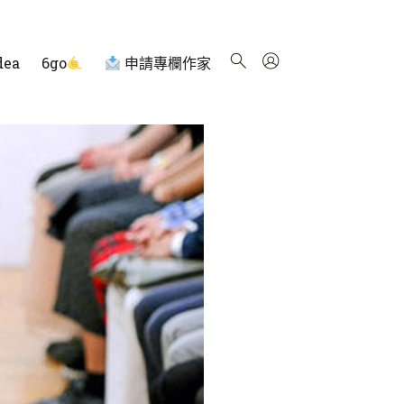
dea
6go
申請專欄作家