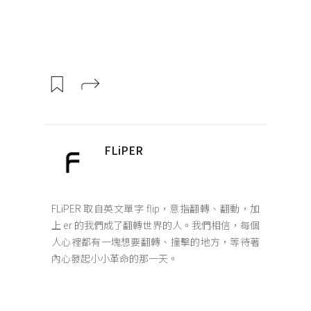
FLiPER
FLiPER 取自英文單字 flip，意指翻轉、翻動，加
上 er 的我們成了翻轉世界的人。我們相信，每個
人心裡都有一塊想要翻轉、撞擊的地方，等待著
內心發起小小革命的那一天。