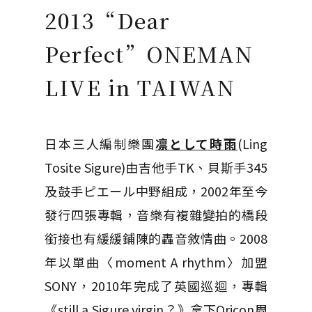
2013“Dear
Perfect”ONEMAN
LIVE in TAIWAN
日本三人編制樂團
凛として時雨
(Ling
Tosite Sigure)由吉他手TK、貝斯手345
及鼓手ピエール中野組成，2002年至今
發行四張專輯，音樂有複雜變拍的橋段
銜接也有緩緩鋪陳的轟音敘情曲。2008
年以單曲〈moment A rhythm〉加盟
SONY，2010年完成了英國巡迴，專輯
《still a Sigure virgin？》拿下Oricon周