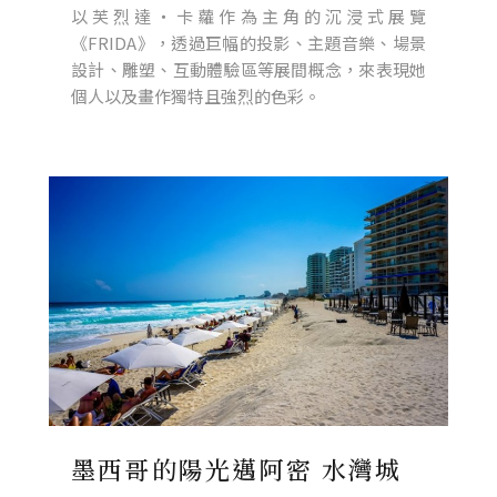
以芙烈達・卡蘿作為主角的沉浸式展覽
《FRIDA》，透過巨幅的投影、主題音樂、場景
設計、雕塑、互動體驗區等展間概念，來表現她
個人以及畫作獨特且強烈的色彩。
墨西哥的陽光邁阿密 水灣城