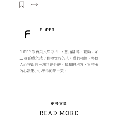
FLiPER
FLiPER 取自英文單字 flip，意指翻轉、翻動，加
上 er 的我們成了翻轉世界的人。我們相信，每個
人心裡都有一塊想要翻轉、撞擊的地方，等待著
內心發起小小革命的那一天。
更多文章
READ MORE