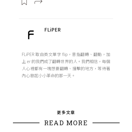
FLiPER
FLiPER 取自英文單字 flip，意指翻轉、翻動，加
上 er 的我們成了翻轉世界的人。我們相信，每個
人心裡都有一塊想要翻轉、撞擊的地方，等待著
內心發起小小革命的那一天。
更多文章
READ MORE