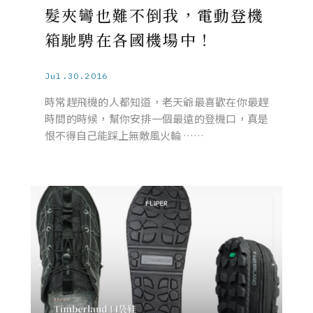
髮夾彎也難不倒我，電動登機
箱馳騁在各國機場中！
Jul.30.2016
時常趕飛機的人都知道，老天爺最喜歡在你最趕
時間的時候，幫你安排一個最遠的登機口，真是
恨不得自己能踩上無敵風火輪 ……