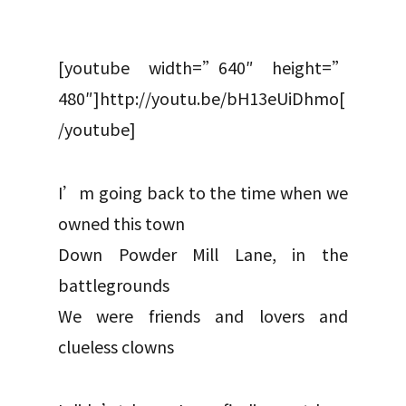
[youtube width=”640″ height=”
480″]http://youtu.be/bH13eUiDhmo[
/youtube]
I’m going back to the time when we
owned this town
Down Powder Mill Lane, in the
battlegrounds
We were friends and lovers and
clueless clowns