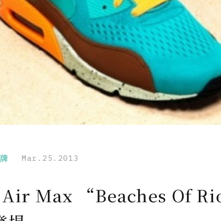
品牌
Mar.25.2013
 Air Max “Beaches Of R