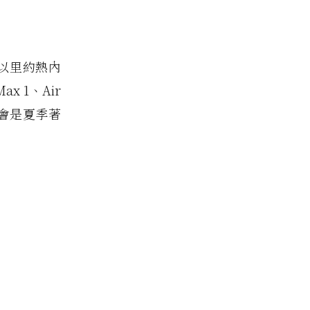
並以里約熱內
 1、Air
色將會是夏季著