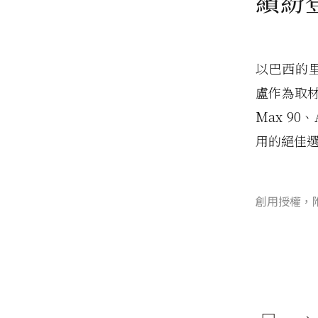
繽紛
以巴西的里
盧作為取材
Max 90
用的絕佳
創用授權，