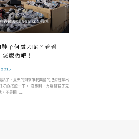
的鞋子何處丟呢？看看
E 怎麼做吧！
.2015
變熱了，夏天的到來讓我興奮的把涼鞋拿出
好好的搭配一下。 沒想到，有幾雙鞋子竟
我，不是開 ……