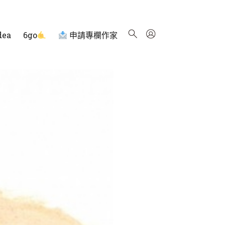
dea
6go
申請專欄作家