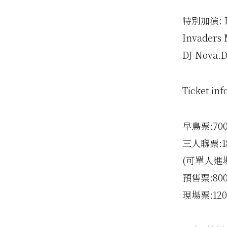
特別加演: I
Invaders 
DJ Nova.D
Ticket inf
早鳥票:700
三人聯票:1
(可單人進
預售票:800元
現場票:12