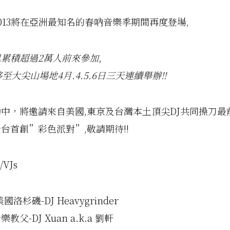
013將在亞洲最知名的春吶音樂季期間再度登場,
累積超過2萬人前來參加,
移至大尖山場地4月.4.5.6日三天連續舉辦!!
中，將邀請來自美國,東京及台灣本土頂尖DJ共同操刀最
台首創”彩色派對”,敬請期待!!
s/VJs
洛杉磯-DJ Heavygrinder
父-DJ Xuan a.k.a 劉軒