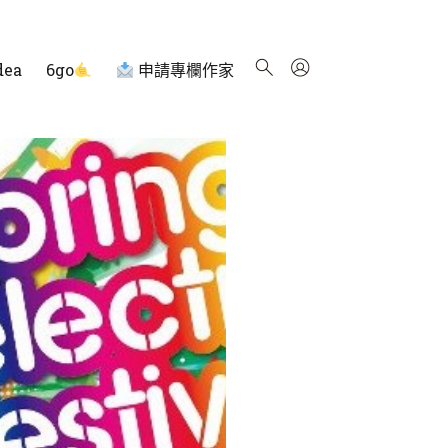
dea
6go
申請專欄作家