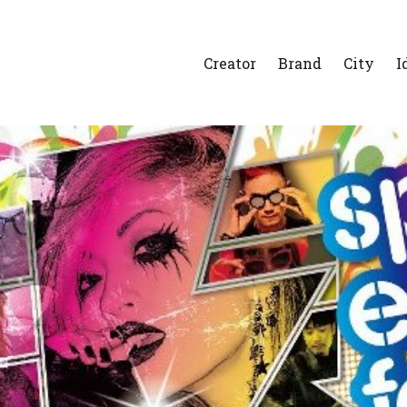
Creator
Brand
City
I