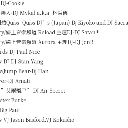
-Cookie
-DJ Mykal a.k.a. 林哲儀
iss- Quiss DJ’s (Japan) Dj Kiyoko and DJ Sacr
cy/線上音樂頻道 Reload 主理DJ-DJ Satan!!!
ncy/線上音樂頻道 Aurora 主理DJ-DJ JonB
rds-DJ Paul Nice
w DJ-DJ Stan Yang
w/Jump Bear-Dj Han
er-DJ Amati
艾爾殭尸”-DJ Air Secret
Peter Burke
Big Paul
w-VJ Jason Basford.VJ Kokusho