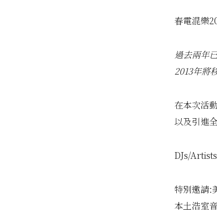
春電混樂2
過去兩年已
2013年將
在本次活動
以及引進全
DJs/Artist
特別邀請:美國
本土浩室音樂教