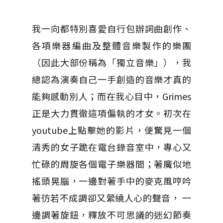
我一向都特別喜愛自行包辦詞曲創作、
各項樂器編曲及整體音樂製作的樂團
（因此大部份稱為「獨立音樂」），我
總認為演奏自己一手創造的音樂才真的
能夠感動別人；而在我心目中，Grimes
正是大力貫徹這項偏執的才女。初次在
youtube上點擊她的影片，便驚見一個
清秀的女子跪在電台錄音室中，專心又
忙碌的周旋各個電子樂器間；著魔似地
搖頭晃腦，一邊對著手中的麥克風哼吟
著彷若不成調卻又縈繞人心的聲音， 一
邊調著旋鈕，釋放不可思議的迷幻節奏