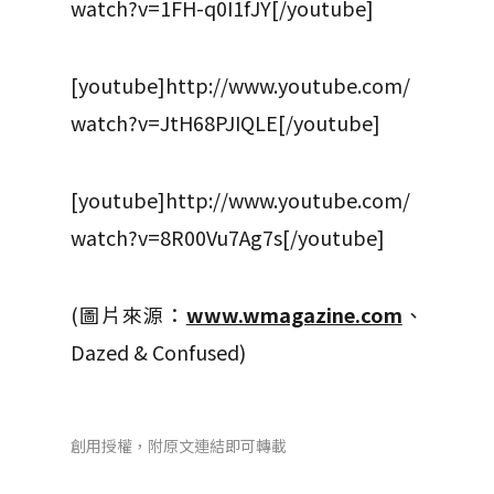
watch?v=1FH-q0I1fJY[/youtube]
[youtube]http://www.youtube.com/
watch?v=JtH68PJIQLE[/youtube]
[youtube]http://www.youtube.com/
watch?v=8R00Vu7Ag7s[/youtube]
(圖片來源：
www.wmagazine.com
、
Dazed & Confused)
創用授權，附原文連結即可轉載