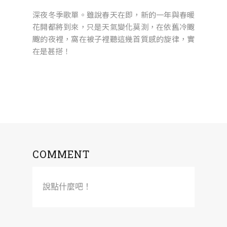
深夜冬季歌單。雖說春天在即，新的一年與春暖
花開都將到來，只是天氣變化莫測，在依舊冷颼
颼的夜裡，窩在被子裡聽這幾首質感的旋律，實
在是甚搭！
COMMENT
說點什麼吧！