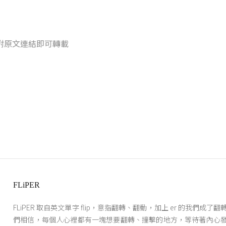
附原文連結即可轉載
FLiPER
FLiPER 取自英文單字 flip，意指翻轉、翻動，加上 er 的我們成了
們相信，每個人心裡都有一塊想要翻轉、撞擊的地方，等待著內心