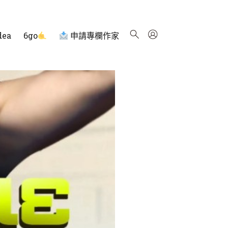
dea
6go
申請專欄作家