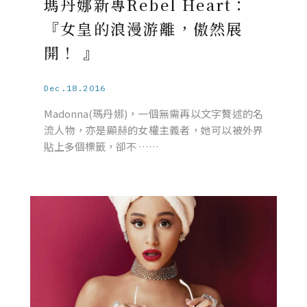
瑪丹娜新專Rebel Heart：
『女皇的浪漫游離，傲然展
開！ 』
Dec.18.2016
Madonna(瑪丹娜)，一個無需再以文字贅述的名
流人物，亦是顯赫的女權主義者，她可以被外界
貼上多個標籤，卻不 ……