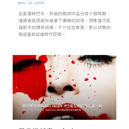
Nov.13.2019
此套書將巴布．狄倫的歌詞作品分成七個時期，
讓讀者能透過狄倫筆下優美的詞藻，想像當代民
謠歌手的傳奇故事，不只從音樂面，更以詩集的
角度重新認識時代巨擘。