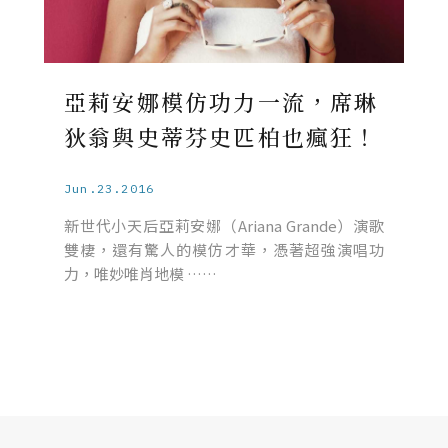
亞莉安娜模仿功力一流，席琳
狄翁與史蒂芬史匹柏也瘋狂！
Jun.23.2016
新世代小天后亞莉安娜（Ariana Grande）演歌
雙棲，還有驚人的模仿才華，憑著超強演唱功
力，唯妙唯肖地模 ……