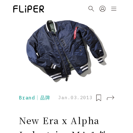
Brand｜品牌
Jan.03.2013
New Era x Alpha