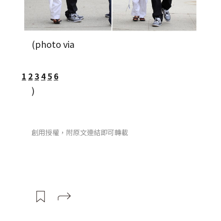
(photo via
1
2
3
4
5
6
)
創用授權，附原文連結即可轉載