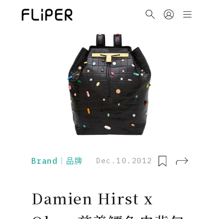
Brand｜品牌
Dec.10.2012
Damien Hirst x