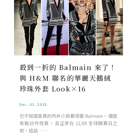
殺到一折的 Balmain 來了！
與 H&M 聯名的華麗天鵝絨
珍珠外套 Look×16
Dec.03.2015
也不知道是真的市井小民都很愛 Balmain， 還是
有點炒作性質， 反正早在 11/05 全球開賣日之
前，這話 ……