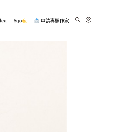
dea
6go
申請專欄作家