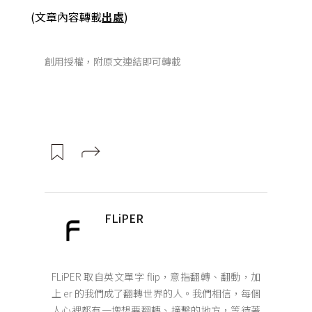
(文章內容轉載
出處
)
創用授權，附原文連結即可轉載
FLiPER
FLiPER 取自英文單字 flip，意指翻轉、翻動，加
上 er 的我們成了翻轉世界的人。我們相信，每個
人心裡都有一塊想要翻轉、撞擊的地方，等待著