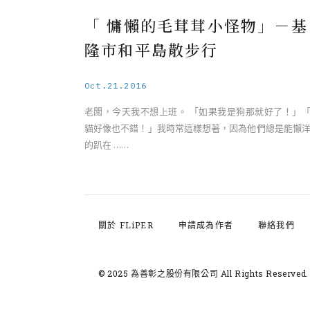
「 慵懶的毛茸茸小怪物」－基
隆市和平島散步行
Oct.21.2016
老闆，今天我不想上班。 「如果我是狗那就好了！」
貓好像也不錯！」我時常這樣想著，因為他們總是能懶
的趴在 ……
關於 FLiPER
申請成為作者
聯絡我們
© 2025 為善彰之股份有限公司
All Rights Reserved.