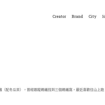
Creator
Brand
City
I
雞（配冬瓜茶），曾經跟蹤螞蟻找到三個螞蟻窩，最近喜歡往山上跑